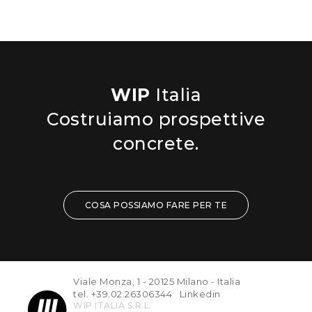
WIP
Italia
Costruiamo prospettive
concrete.
COSA POSSIAMO FARE PER TE
TUTTI
CERCA PER CLIENTE
Viale Monza, 1 - 20125 Milano - Italia
tel. +39.02.26306344
Linkedin
CERCA PER INDUSTRY
WIP ITALIA S.R.L.