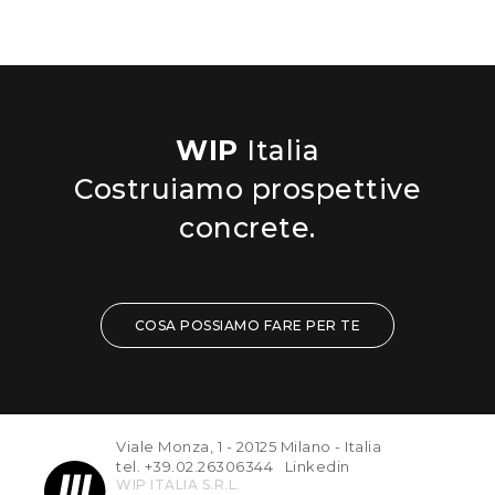
WIP
Italia
Costruiamo prospettive
concrete.
COSA POSSIAMO FARE PER TE
TUTTI
CERCA PER CLIENTE
Viale Monza, 1 - 20125 Milano - Italia
tel. +39.02.26306344
Linkedin
CERCA PER INDUSTRY
WIP ITALIA S.R.L.