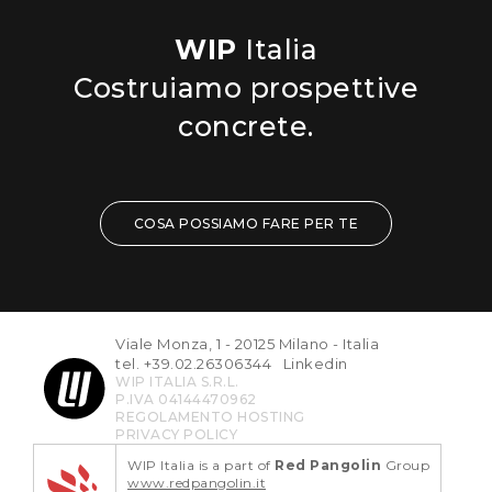
WIP
Italia
Costruiamo prospettive
concrete.
COSA POSSIAMO FARE PER TE
Viale Monza, 1 - 20125 Milano - Italia
tel. +39.02.26306344
Linkedin
WIP ITALIA S.R.L.
P.IVA 04144470962
REGOLAMENTO HOSTING
PRIVACY POLICY
WIP Italia is a part of
Red Pangolin
Group
www.redpangolin.it