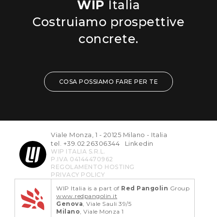
WIP
Italia
Costruiamo prospettive
concrete.
COSA POSSIAMO FARE PER TE
Viale Monza, 1 - 20125 Milano - Italia
tel. +39.02.26306344
Linkedin
WIP ITALIA S.R.L.
P.IVA 04144470962
REGOLAMENTO HOSTING
PRIVACY POLICY
WIP Italia is a part of
Red Pangolin
Group
www.redpangolin.it
Genova
, Viale Sauli 39/5
Milano
, Viale Monza 1