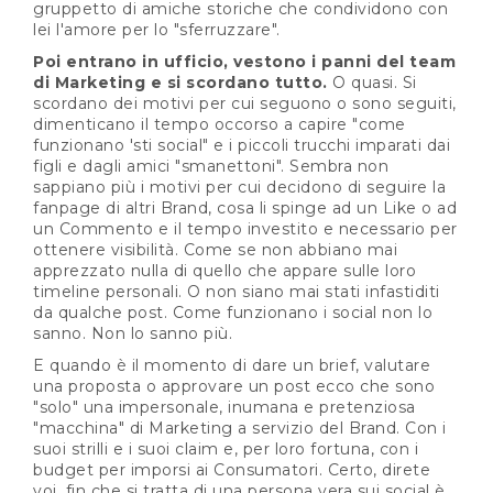
gruppetto di amiche storiche che condividono con
lei l'amore per lo "sferruzzare".
Poi entrano in ufficio, vestono i panni del team
di Marketing e si scordano tutto.
O quasi. Si
scordano dei motivi per cui seguono o sono seguiti,
dimenticano il tempo occorso a capire "come
funzionano 'sti social" e i piccoli trucchi imparati dai
figli e dagli amici "smanettoni". Sembra non
sappiano più i motivi per cui decidono di seguire la
fanpage di altri Brand, cosa li spinge ad un Like o ad
un Commento e il tempo investito e necessario per
ottenere visibilità. Come se non abbiano mai
apprezzato nulla di quello che appare sulle loro
timeline personali. O non siano mai stati infastiditi
da qualche post. Come funzionano i social non lo
sanno. Non lo sanno più.
E quando è il momento di dare un brief, valutare
una proposta o approvare un post ecco che sono
"solo" una impersonale, inumana e pretenziosa
"macchina" di Marketing a servizio del Brand. Con i
suoi strilli e i suoi claim e, per loro fortuna, con i
budget per imporsi ai Consumatori. Certo, direte
voi, fin che si tratta di una persona vera sui social è