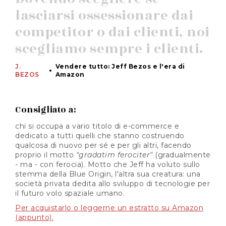
lasciarsi ossessionare dai
competitor o dai clienti, noi
scegliamo sempre i clienti.
J.
Vendere tutto: Jeff Bezos e l'era di
BEZOS
Amazon
Consigliato a:
chi si occupa a vario titolo di e-commerce e
dedicato a tutti quelli che stanno costruendo
qualcosa di nuovo per sé e per gli altri, facendo
proprio il motto
"gradatim ferociter"
(gradualmente
- ma - con ferocia). Motto che Jeff ha voluto sullo
stemma della Blue Origin, l'altra sua creatura: una
società privata dedita allo sviluppo di tecnologie per
il futuro volo spaziale umano.
Per acquistarlo o leggerne un estratto su Amazon
(appunto).