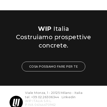
WIP
Italia
Costruiamo prospettive
concrete.
COSA POSSIAMO FARE PER TE
Viale Monza, 1 - 20125 Milano - Italia
tel. +39.02.26306344
Linkedin
WIP ITALIA S.R.L.
P.IVA 04144470962