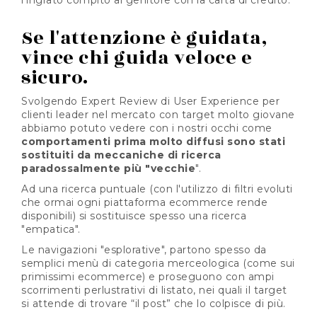
l'ingrato compito al genitore con la carta di credito.
Se l'attenzione è guidata,
vince chi guida veloce e
sicuro.
Svolgendo Expert Review di User Experience per
clienti leader nel mercato con target molto giovane
abbiamo potuto vedere con i nostri occhi come
comportamenti prima molto diffusi sono stati
sostituiti da meccaniche di ricerca
paradossalmente più "vecchie
".
Ad una ricerca puntuale (con l'utilizzo di filtri evoluti
che ormai ogni piattaforma ecommerce rende
disponibili) si sostituisce spesso una ricerca
"empatica".
Le navigazioni "esplorative", partono spesso da
semplici menù di categoria merceologica (come sui
primissimi ecommerce) e proseguono con ampi
scorrimenti perlustrativi di listato, nei quali il target
si attende di trovare “il post” che lo colpisce di più.