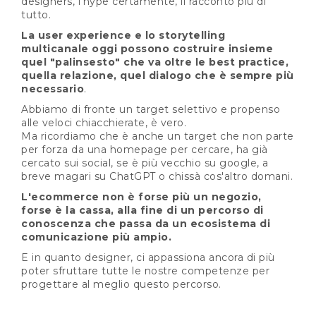
designers, l’hype certamente, il racconto più di
tutto.
La user experience e lo storytelling
multicanale oggi possono costruire insieme
quel "palinsesto" che va oltre le best practice,
quella relazione, quel dialogo che è sempre più
necessario
.
Abbiamo di fronte un target selettivo e propenso
alle veloci chiacchierate, è vero.
Ma ricordiamo che è anche un target che non parte
per forza da una homepage per cercare, ha già
cercato sui social, se è più vecchio su google, a
breve magari su ChatGPT o chissà cos'altro domani.
L'ecommerce non è forse più un negozio,
forse è la cassa, alla fine di un percorso di
conoscenza che passa da un ecosistema di
comunicazione più ampio.
E in quanto designer, ci appassiona ancora di più
poter sfruttare tutte le nostre competenze per
progettare al meglio questo percorso.