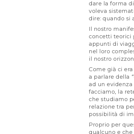
dare la forma d
voleva sistemat
dire: quando si 
Il nostro manife
concetti teoric
appunti di viag
nel loro comples
il nostro orizz
Come già ci era
a parlare della
ad un evidenza b
facciamo, la ret
che studiamo pe
relazione tra pe
possibilità di 
Proprio per ques
qualcuno e che 