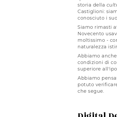
storia della
cult
Castiglioni: sia
conosciuto i suo
Siamo rimasti a
Novecento usava
moltissimo - com
naturalezza isti
Abbiamo anche r
condizioni di co
superiore all'i
Abbiamo pensat
potuto verificar
che segue.
Digital D