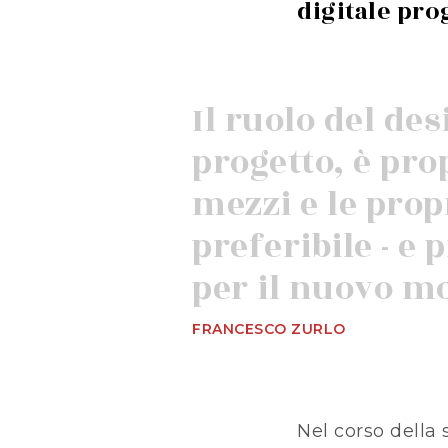
digitale pro
Il ruolo del des
progetto, è pro
mezzi e le prop
preferibile - e 
per il nuovo mo
FRANCESCO ZURLO
Nel corso della 