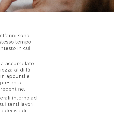
ent’anni sono
 stesso tempo
ontesto in cui
o ha accumulato
ezza al di là
 in appunti e
 presenta
 repentine.
erali intorno ad
i tanti lavori
mo deciso di