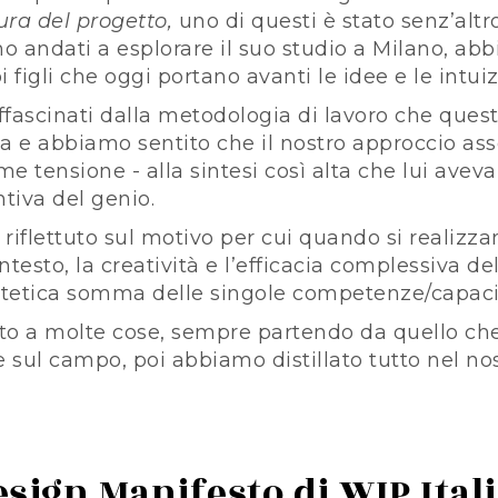
ura del progetto,
uno di questi è stato senz’altr
mo andati a esplorare il suo studio a Milano, ab
i figli che oggi portano avanti le idee e le intui
ffascinati dalla metodologia di lavoro che ques
 e abbiamo sentito che il nostro approccio as
e tensione - alla sintesi così alta che lui aveva
ntiva del genio.
iflettuto sul motivo per cui quando si realizza
ntesto, la creatività e l’efficacia complessiva d
potetica somma delle singole competenze/capaci
o a molte cose, sempre partendo da quello c
e sul campo, poi abbiamo distillato tutto nel n
esign Manifesto di WIP Ital