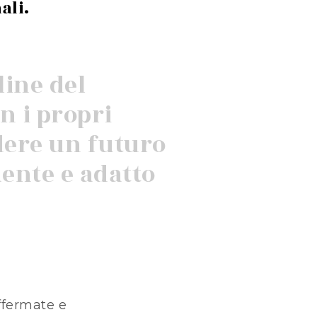
ali.
line del
n i propri
ndere un futuro
raente e adatto
affermate e