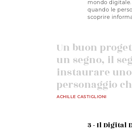
mondo digitale. 
quando le perso
scoprire informa
Un buon proget
un segno, il se
instaurare uno
personaggio che
ACHILLE CASTIGLIONI
3 - Il Digit