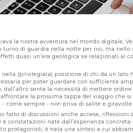
iziava la nostra avventura nel mondo digitale. V
 turno di guardia nella notte per noi, ma nello
effetti quasi un’era geologica se relazionati al c
 nella (privilegiata) posizione di chi da un lat
cessaria per poter guardare con sufficiente ampi
, dall’altro sente la necessità di mettere ordine
 affrontare la prossima tappa del viaggio che si
- come sempre - non priva di salite e giravolte
o fatto di discussioni anche accese, riflessioni s
e constatazioni nate dall’esperienza concreta su
to protagonisti, è nata una sintesi a cui abbia