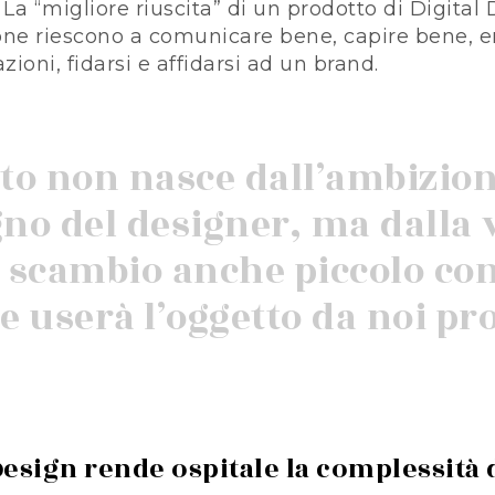
La “migliore riuscita” di un prodotto di Digital
ne riescono a comunicare bene, capire bene, e
zioni, fidarsi e affidarsi ad un brand.
to non nasce dall’ambizione
gno del designer, ma dalla 
 scambio anche piccolo con
 userà l’oggetto da noi pr
al Design rende ospitale la complessit