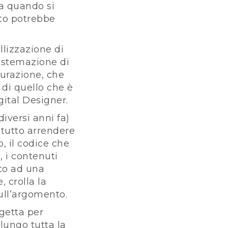
ta quando si
ato potrebbe
llizzazione di
sistemazione di
turazione, che
 di quello che è
gital Designer.
versi anni fa)
itutto arrendere
, il codice che
, i contenuti
ato ad una
 crolla la
ull’argomento.
ogetta per
lungo tutta la