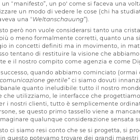
i un “manifesto”, un po' come si faceva una vol
izzare un modo di vedere le cose (chi ha studi
aveva una “
Weltanschauung
”).
sto però non vuole considerarsi tanto una crista
i più o meno formalmente corretti, quanto una 
gio in concetti definiti ma in movimento, in ma
so tentano di restituire la visione che abbiamo
onte e il nostro compito come agenzia e come Di
 successo, quando abbiamo cominciato (ormai di
“comunicazione gentile”
ci siamo dovuti innanz
anale quanto ineludibile: tutto il nostro mondo
e che utilizziamo, le interfacce che progettiamo
r i nostri clienti, tutto è semplicemente ordin
rsone, se questo primo tassello viene a mancare,
immaginare qualunque considerazione sensata s
to ci siamo resi conto che se si progetta, si pr
in questo potevamo trovare dei grandi maestri 