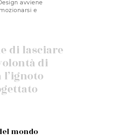
 Design avviene
mozionarsi e
 di lasciare
volontà di
 l’ignoto
ogettato
à del mondo