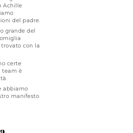
o Achille
biamo
zioni del padre.
to grande del
somiglia
 trovato con la
no certe
el team è
tà.
he abbiamo
ostro manifesto
ia