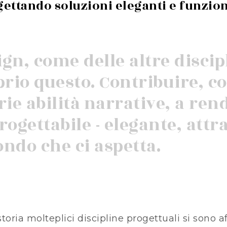
gettando soluzioni eleganti e funzion
ign, come delle altre discip
prio questo. Contribuire, co
rie abilità narrative, a re
progettabile - elegante, att
ndo che ci aspetta.
storia molteplici discipline progettuali si sono 