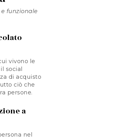
 e funzionale
icolato
cui vivono le
l social
za di acquisto
Tutto ciò che
tra persone.
azione a
 persona nel